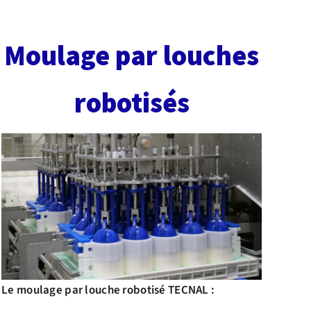
Moulage par louches
robotisés
Le moulage par louche robotisé TECNAL :