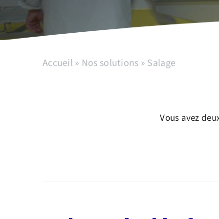
Accueil
»
Nos solutions
»
Salage
Vous avez deux 