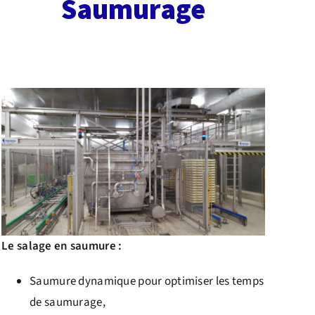
Saumurage
kkkkkkkkkkkkkkk
Le salage en saumure :
Saumure dynamique pour optimiser les temps
de saumurage,