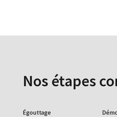
Nos étapes c
Égouttage
Démo