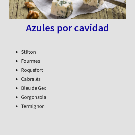
Azules por cavidad
Stilton
Fourmes
Roquefort
Cabralès
Bleu de Gex
Gorgonzola
Termignon