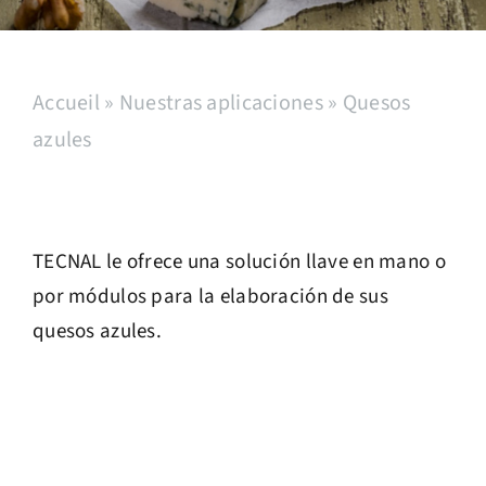
Servicio postventa
Accueil
»
Nuestras aplicaciones
»
Quesos
Reclutamiento
azules
Contacto
Español
TECNAL le ofrece una solución llave en mano o
por módulos para la elaboración de sus
quesos azules.