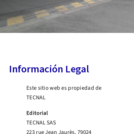
Servicio postventa
Reclutamiento
Contacto
Información Legal
Español
Este sitio web es propiedad de
TECNAL
Editorial
TECNAL SAS
223 rue Jean Jaurès, 79024