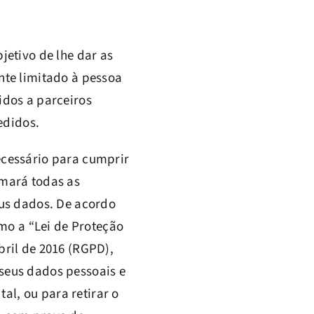
jetivo de lhe dar as
nte limitado à pessoa
idos a parceiros
edidos.
ecessário para cumprir
omará todas as
eus dados. De acordo
omo a “Lei de Proteção
ril de 2016 (RGPD),
s seus dados pessoais e
al, ou para retirar o