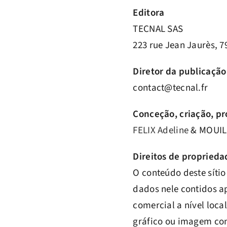
Editora
TECNAL SAS
223 rue Jean Jaurès, 
Diretor da publicação
contact@tecnal.fr
Conceção, criação, p
FELIX Adeline
& MOUIL
Direitos de proprieda
O conteúdo deste sítio
dados nele contidos ap
comercial a nível loca
gráfico ou imagem con