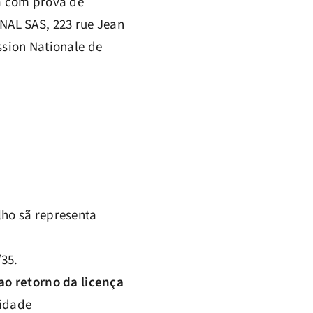
a com prova de
NAL SAS, 223 rue Jean
sion Nationale de
lho sã representa
35.
o retorno da licença
nidade