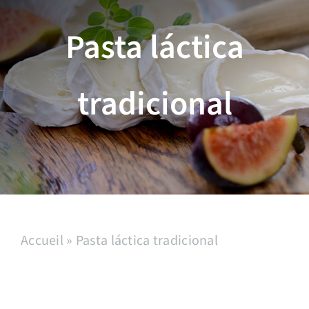
Nossas aplicações
Pasta láctica
Serviço pós venda
tradicional
Contratação
Contato
Português
Accueil
»
Pasta láctica tradicional