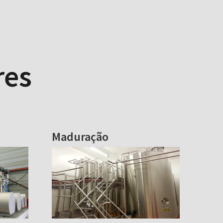
res
Maduração