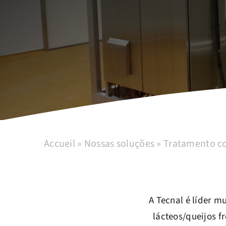
Accueil
»
Nossas soluções
»
Tratamento co
A Tecnal é líder m
lácteos/queijos f